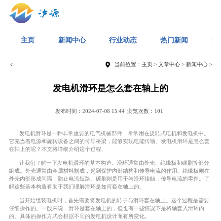
主页
新闻中心
行业动态
热门新闻
最
当前位置：
主页
>
文章中心
>
新闻中心
>
发电机滑环是怎么套在轴上的
发布时间：2024-07-08 15:44
浏览次数：101
发电机滑环是一种非常重要的电气机械部件，常常用在旋转式电机和发电机中。
它充当着电源和旋转设备之间的传导桥梁，能够实现电能传输。发电机滑环是怎么套
在轴上的呢？本文将详细介绍这个过程。
让我们了解一下发电机滑环的基本构造。滑环通常由外壳、绝缘板和碳刷等部分
组成。外壳通常由金属材料制成，起到保护内部结构和传导电流的作用。绝缘板则在
外壳内部形成间隔，防止电流短路。碳刷则是用于与滑环接触，传导电流的零件。了
解这些基本构造有助于我们理解滑环是如何套在轴上的。
当开始组装电机时，首先需要将发电机的转子与滑环套在轴上。这个过程是需要
仔细操作的。一般来说，滑环是套在轴上的，但也有一些情况下是将轴套入滑环内
的。具体的操作方式会根据不同的发电机设计而有所变化。