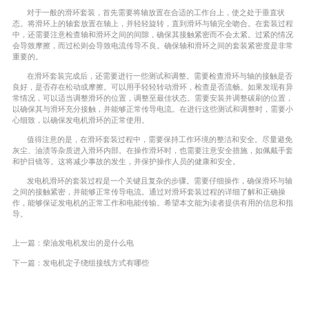
对于一般的滑环套装，首先需要将轴放置在合适的工作台上，使之处于垂直状
态。将滑环上的轴套放置在轴上，并轻轻旋转，直到滑环与轴完全吻合。在套装过程
中，还需要注意检查轴和滑环之间的间隙，确保其接触紧密而不会太紧。过紧的情况
会导致摩擦，而过松则会导致电流传导不良。确保轴和滑环之间的套装紧密度是非常
重要的。
在滑环套装完成后，还需要进行一些测试和调整。需要检查滑环与轴的接触是否
良好，是否存在松动或摩擦。可以用手轻轻转动滑环，检查是否流畅。如果发现有异
常情况，可以适当调整滑环的位置，调整至最佳状态。需要安装并调整碳刷的位置，
以确保其与滑环充分接触，并能够正常传导电流。在进行这些测试和调整时，需要小
心细致，以确保发电机滑环的正常使用。
值得注意的是，在滑环套装过程中，需要保持工作环境的整洁和安全。尽量避免
灰尘、油渍等杂质进入滑环内部。在操作滑环时，也需要注意安全措施，如佩戴手套
和护目镜等。这将减少事故的发生，并保护操作人员的健康和安全。
发电机滑环的套装过程是一个关键且复杂的步骤。需要仔细操作，确保滑环与轴
之间的接触紧密，并能够正常传导电流。通过对滑环套装过程的详细了解和正确操
作，能够保证发电机的正常工作和电能传输。希望本文能为读者提供有用的信息和指
导。
上一篇：
柴油发电机发出的是什么电
下一篇：
发电机定子绕组接线方式有哪些