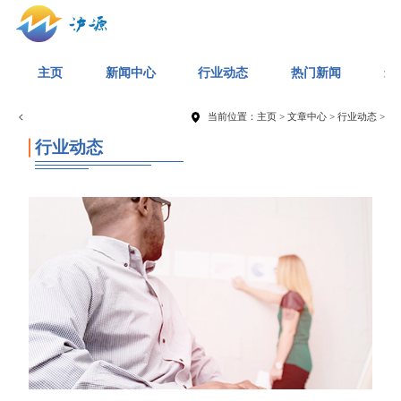
主页
新闻中心
行业动态
热门新闻
最
当前位置：
主页
>
文章中心
>
行业动态
>
行业动态