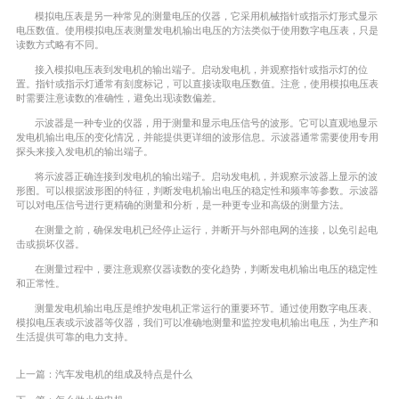
模拟电压表是另一种常见的测量电压的仪器，它采用机械指针或指示灯形式显示
电压数值。使用模拟电压表测量发电机输出电压的方法类似于使用数字电压表，只是
读数方式略有不同。
接入模拟电压表到发电机的输出端子。启动发电机，并观察指针或指示灯的位
置。指针或指示灯通常有刻度标记，可以直接读取电压数值。注意，使用模拟电压表
时需要注意读数的准确性，避免出现读数偏差。
示波器是一种专业的仪器，用于测量和显示电压信号的波形。它可以直观地显示
发电机输出电压的变化情况，并能提供更详细的波形信息。示波器通常需要使用专用
探头来接入发电机的输出端子。
将示波器正确连接到发电机的输出端子。启动发电机，并观察示波器上显示的波
形图。可以根据波形图的特征，判断发电机输出电压的稳定性和频率等参数。示波器
可以对电压信号进行更精确的测量和分析，是一种更专业和高级的测量方法。
在测量之前，确保发电机已经停止运行，并断开与外部电网的连接，以免引起电
击或损坏仪器。
在测量过程中，要注意观察仪器读数的变化趋势，判断发电机输出电压的稳定性
和正常性。
测量发电机输出电压是维护发电机正常运行的重要环节。通过使用数字电压表、
模拟电压表或示波器等仪器，我们可以准确地测量和监控发电机输出电压，为生产和
生活提供可靠的电力支持。
上一篇：
汽车发电机的组成及特点是什么