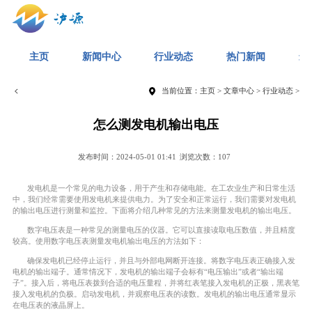
主页
新闻中心
行业动态
热门新闻
最
当前位置：
主页
>
文章中心
>
行业动态
>
怎么测发电机输出电压
发布时间：2024-05-01 01:41
浏览次数：107
发电机是一个常见的电力设备，用于产生和存储电能。在工农业生产和日常生活
中，我们经常需要使用发电机来提供电力。为了安全和正常运行，我们需要对发电机
的输出电压进行测量和监控。下面将介绍几种常见的方法来测量发电机的输出电压。
数字电压表是一种常见的测量电压的仪器。它可以直接读取电压数值，并且精度
较高。使用数字电压表测量发电机输出电压的方法如下：
确保发电机已经停止运行，并且与外部电网断开连接。将数字电压表正确接入发
电机的输出端子。通常情况下，发电机的输出端子会标有“电压输出”或者“输出端
子”。接入后，将电压表拨到合适的电压量程，并将红表笔接入发电机的正极，黑表笔
接入发电机的负极。启动发电机，并观察电压表的读数。发电机的输出电压通常显示
在电压表的液晶屏上。