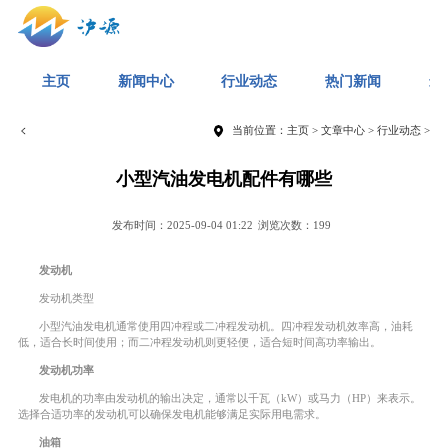
主页
新闻中心
行业动态
热门新闻
最
当前位置：
主页
>
文章中心
>
行业动态
>
小型汽油发电机配件有哪些
发布时间：2025-09-04 01:22
浏览次数：199
发动机
发动机类型
小型汽油发电机通常使用四冲程或二冲程发动机。四冲程发动机效率高，油耗
低，适合长时间使用；而二冲程发动机则更轻便，适合短时间高功率输出。
发动机功率
发电机的功率由发动机的输出决定，通常以千瓦（kW）或马力（HP）来表示。
选择合适功率的发动机可以确保发电机能够满足实际用电需求。
油箱