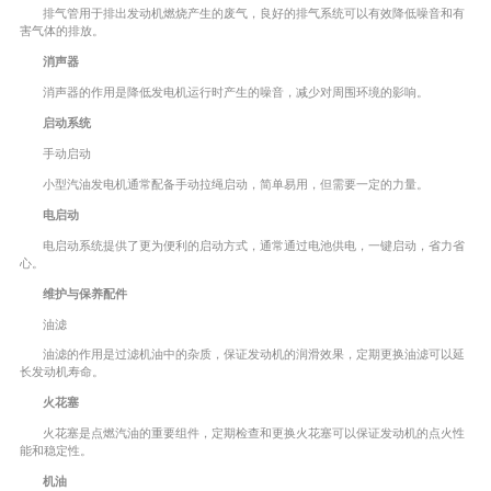
排气管用于排出发动机燃烧产生的废气，良好的排气系统可以有效降低噪音和有
害气体的排放。
消声器
消声器的作用是降低发电机运行时产生的噪音，减少对周围环境的影响。
启动系统
手动启动
小型汽油发电机通常配备手动拉绳启动，简单易用，但需要一定的力量。
电启动
电启动系统提供了更为便利的启动方式，通常通过电池供电，一键启动，省力省
心。
维护与保养配件
油滤
油滤的作用是过滤机油中的杂质，保证发动机的润滑效果，定期更换油滤可以延
长发动机寿命。
火花塞
火花塞是点燃汽油的重要组件，定期检查和更换火花塞可以保证发动机的点火性
能和稳定性。
机油