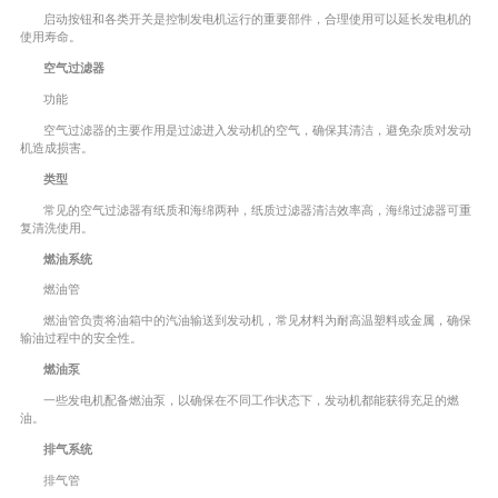
启动按钮和各类开关是控制发电机运行的重要部件，合理使用可以延长发电机的
使用寿命。
空气过滤器
功能
空气过滤器的主要作用是过滤进入发动机的空气，确保其清洁，避免杂质对发动
机造成损害。
类型
常见的空气过滤器有纸质和海绵两种，纸质过滤器清洁效率高，海绵过滤器可重
复清洗使用。
燃油系统
燃油管
燃油管负责将油箱中的汽油输送到发动机，常见材料为耐高温塑料或金属，确保
输油过程中的安全性。
燃油泵
一些发电机配备燃油泵，以确保在不同工作状态下，发动机都能获得充足的燃
油。
排气系统
排气管