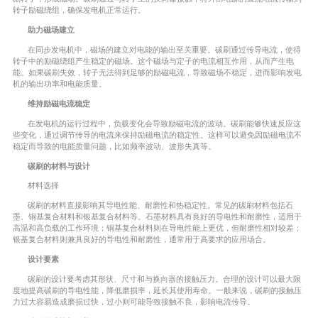
转子励磁绕组，确保发电机正常运行。
助力磁场建立
在同步发电机中，磁场的建立对电能的输出至关重要。碳刷通过传导电流，使得
转子中的励磁绕组产生稳定的磁场。这个磁场与定子的电流相互作用，从而产生电
能。如果碳刷失效，转子无法得到足够的励磁电流，导致磁场不稳定，进而影响发电
机的输出功率和电能质量。
维持励磁电流稳定
在发电机的运行过程中，负载变化会导致励磁电流的波动。碳刷能够快速反应这
些变化，通过调节传导的电流来保持励磁电流的稳定性。这样可以避免因励磁电流不
稳定而导致的电能质量问题，比如频率波动、波形失真等。
碳刷的材料与设计
材料选择
碳刷的材料直接影响其导电性能、耐磨性和热稳定性。常见的碳刷材料包括石
墨、铜基复合材料和银基复合材料等。石墨材料具有良好的导电性和耐磨性，适用于
高温和高负载的工作环境；铜基复合材料则在导电性能上更优，但耐磨性相对较差；
银基复合材料则兼具良好的导电性和耐磨性，通常用于高要求的应用场合。
设计要素
碳刷的设计要考虑其形状、尺寸和与换向器的接触压力。合理的设计可以最大限
度地提高碳刷的导电性能，降低磨损率，延长其使用寿命。一般来说，碳刷的接触压
力过大容易造成磨损过快，过小则可能导致接触不良，影响电流传导。