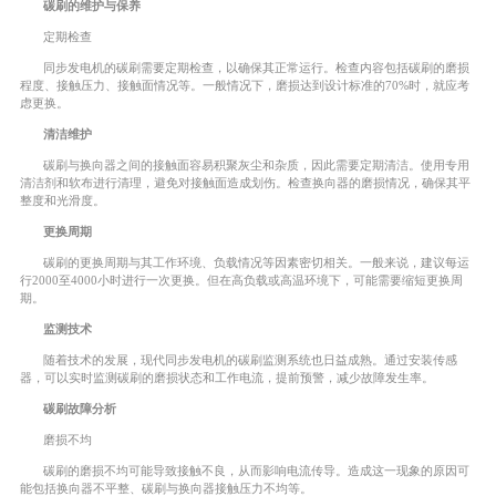
碳刷的维护与保养
定期检查
同步发电机的碳刷需要定期检查，以确保其正常运行。检查内容包括碳刷的磨损
程度、接触压力、接触面情况等。一般情况下，磨损达到设计标准的70%时，就应考
虑更换。
清洁维护
碳刷与换向器之间的接触面容易积聚灰尘和杂质，因此需要定期清洁。使用专用
清洁剂和软布进行清理，避免对接触面造成划伤。检查换向器的磨损情况，确保其平
整度和光滑度。
更换周期
碳刷的更换周期与其工作环境、负载情况等因素密切相关。一般来说，建议每运
行2000至4000小时进行一次更换。但在高负载或高温环境下，可能需要缩短更换周
期。
监测技术
随着技术的发展，现代同步发电机的碳刷监测系统也日益成熟。通过安装传感
器，可以实时监测碳刷的磨损状态和工作电流，提前预警，减少故障发生率。
碳刷故障分析
磨损不均
碳刷的磨损不均可能导致接触不良，从而影响电流传导。造成这一现象的原因可
能包括换向器不平整、碳刷与换向器接触压力不均等。