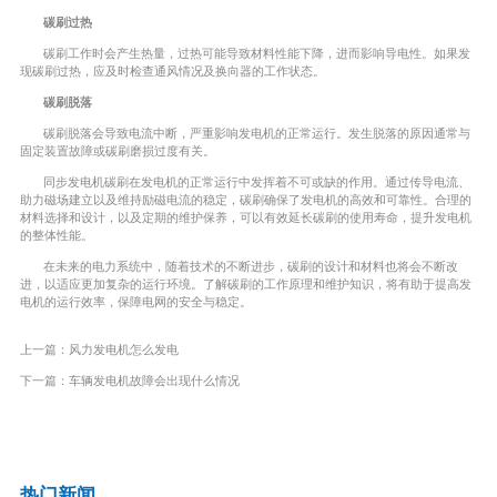
碳刷过热
碳刷工作时会产生热量，过热可能导致材料性能下降，进而影响导电性。如果发
现碳刷过热，应及时检查通风情况及换向器的工作状态。
碳刷脱落
碳刷脱落会导致电流中断，严重影响发电机的正常运行。发生脱落的原因通常与
固定装置故障或碳刷磨损过度有关。
同步发电机碳刷在发电机的正常运行中发挥着不可或缺的作用。通过传导电流、
助力磁场建立以及维持励磁电流的稳定，碳刷确保了发电机的高效和可靠性。合理的
材料选择和设计，以及定期的维护保养，可以有效延长碳刷的使用寿命，提升发电机
的整体性能。
在未来的电力系统中，随着技术的不断进步，碳刷的设计和材料也将会不断改
进，以适应更加复杂的运行环境。了解碳刷的工作原理和维护知识，将有助于提高发
电机的运行效率，保障电网的安全与稳定。
上一篇：
风力发电机怎么发电
下一篇：
车辆发电机故障会出现什么情况
热门新闻