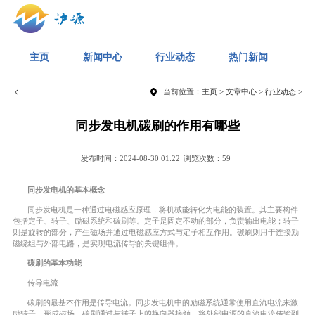
主页
新闻中心
行业动态
热门新闻
最
当前位置：
主页
>
文章中心
>
行业动态
>
同步发电机碳刷的作用有哪些
发布时间：2024-08-30 01:22
浏览次数：59
同步发电机的基本概念
同步发电机是一种通过电磁感应原理，将机械能转化为电能的装置。其主要构件
包括定子、转子、励磁系统和碳刷等。定子是固定不动的部分，负责输出电能；转子
则是旋转的部分，产生磁场并通过电磁感应方式与定子相互作用。碳刷则用于连接励
磁绕组与外部电路，是实现电流传导的关键组件。
碳刷的基本功能
传导电流
碳刷的最基本作用是传导电流。同步发电机中的励磁系统通常使用直流电流来激
励转子，形成磁场。碳刷通过与转子上的换向器接触，将外部电源的直流电流传输到