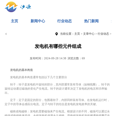
主页
新闻中心
行业动态
热门新闻
最
当前位置：
主页
>
文章中心
>
行业动态
>
发电机有哪些元件组成
发布时间：2024-09-28 14:38
浏览次数：69
发电机的基本构造
发电机的基本构造通常包括以下几个主要部分
转子：转子是发电机中旋转的部分，其内部通常装有导体（如铜线圈）。转子的
旋转运动通过磁场的变化产生电流。转子的设计通常决定了发电机的电压和功率输
出。
定子：定子是固定的部分，包围着转子，内部同样装有导体。在发电机运行时，
定子中的导体会感应出电流。定子与转子的结合是发电机发电效率的关键。
磁铁或电磁铁：发电机需要磁场来产生电流。根据设计的不同，磁场可以通过永
磁体或电磁铁来提供。永磁发电机使用永久磁铁，而电磁发电机则依赖通电线圈产生