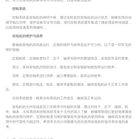
机，而大型发电机则多采用水冷却系统，以提高散热效果。
控制系统
控制系统是发电机的神经中枢，通过实时监控发电机的运行状态，能够实现自动
调节输出功率、保护设备安全等功能。现代控制系统通常集成了微处理器和传感器，
以提高响应速度和准确性。
发电机的维护与保养
要确保发电机的高效运行，定期的维护与保养是必不可少的。以下是一些常见的
维护措施
定期检查：定期检查转子、定子、轴承等部件的磨损情况，发现异常及时更换。
清洁：保持发电机内部的清洁，避免灰尘和杂物影响散热和运行效率。
润滑：定期对轴承进行润滑，减少摩擦损耗，提高运转效率。
测试：定期进行电流、电压、频率等参数的测试，确保发电机处于正常工作状
态。
冷却系统检查：检查冷却系统的工作状态，确保其正常运转。
发电机的元件组成是其工作效率与性能的关键。通过对转子、定子、磁铁、机
壳、轴承、冷却系统和控制系统等各个元件的深入了解，能够帮助我们更好地掌握发
电机的使用与维护。定期的检查与维护能够延长发电机的使用寿命，确保其在各类应
用中的可靠性与稳定性。希望本文的介绍能够为您在使用发电机时提供有价值的参
考。