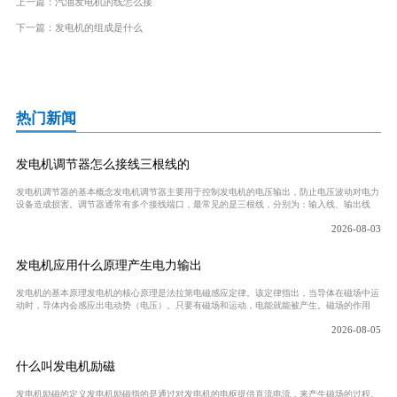
上一篇：
汽油发电机的线怎么接
下一篇：
发电机的组成是什么
热门新闻
发电机调节器怎么接线三根线的
发电机调节器的基本概念发电机调节器主要用于控制发电机的电压输出，防止电压波动对电力
设备造成损害。调节器通常有多个接线端口，最常见的是三根线，分别为：输入线、输出线
2026-08-03
发电机应用什么原理产生电力输出
发电机的基本原理发电机的核心原理是法拉第电磁感应定律。该定律指出，当导体在磁场中运
动时，导体内会感应出电动势（电压）。只要有磁场和运动，电能就能被产生。磁场的作用
2026-08-05
什么叫发电机励磁
发电机励磁的定义发电机励磁指的是通过对发电机的电枢提供直流电流，来产生磁场的过程。