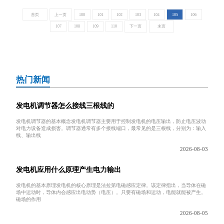
首页
上一页
100
101
102
103
104
105
106
107
108
109
110
下一页
末页
热门新闻
发电机调节器怎么接线三根线的
发电机调节器的基本概念发电机调节器主要用于控制发电机的电压输出，防止电压波动
对电力设备造成损害。调节器通常有多个接线端口，最常见的是三根线，分别为：输入
线、输出线
2026-08-03
发电机应用什么原理产生电力输出
发电机的基本原理发电机的核心原理是法拉第电磁感应定律。该定律指出，当导体在磁
场中运动时，导体内会感应出电动势（电压）。只要有磁场和运动，电能就能被产生。
磁场的作用
2026-08-05