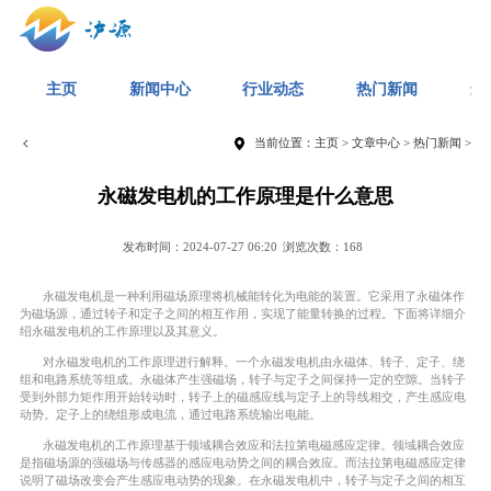
主页
新闻中心
行业动态
热门新闻
最
当前位置：
主页
>
文章中心
>
热门新闻
>
永磁发电机的工作原理是什么意思
发布时间：2024-07-27 06:20
浏览次数：168
永磁发电机是一种利用磁场原理将机械能转化为电能的装置。它采用了永磁体作
为磁场源，通过转子和定子之间的相互作用，实现了能量转换的过程。下面将详细介
绍永磁发电机的工作原理以及其意义。
对永磁发电机的工作原理进行解释。一个永磁发电机由永磁体、转子、定子、绕
组和电路系统等组成。永磁体产生强磁场，转子与定子之间保持一定的空隙。当转子
受到外部力矩作用开始转动时，转子上的磁感应线与定子上的导线相交，产生感应电
动势。定子上的绕组形成电流，通过电路系统输出电能。
永磁发电机的工作原理基于领域耦合效应和法拉第电磁感应定律。领域耦合效应
是指磁场源的强磁场与传感器的感应电动势之间的耦合效应。而法拉第电磁感应定律
说明了磁场改变会产生感应电动势的现象。在永磁发电机中，转子与定子之间的相互