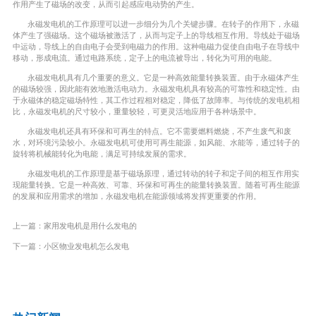
作用产生了磁场的改变，从而引起感应电动势的产生。
永磁发电机的工作原理可以进一步细分为几个关键步骤。在转子的作用下，永磁
体产生了强磁场。这个磁场被激活了，从而与定子上的导线相互作用。导线处于磁场
中运动，导线上的自由电子会受到电磁力的作用。这种电磁力促使自由电子在导线中
移动，形成电流。通过电路系统，定子上的电流被导出，转化为可用的电能。
永磁发电机具有几个重要的意义。它是一种高效能量转换装置。由于永磁体产生
的磁场较强，因此能有效地激活电动力。永磁发电机具有较高的可靠性和稳定性。由
于永磁体的稳定磁场特性，其工作过程相对稳定，降低了故障率。与传统的发电机相
比，永磁发电机的尺寸较小，重量较轻，可更灵活地应用于各种场景中。
永磁发电机还具有环保和可再生的特点。它不需要燃料燃烧，不产生废气和废
水，对环境污染较小。永磁发电机可使用可再生能源，如风能、水能等，通过转子的
旋转将机械能转化为电能，满足可持续发展的需求。
永磁发电机的工作原理是基于磁场原理，通过转动的转子和定子间的相互作用实
现能量转换。它是一种高效、可靠、环保和可再生的能量转换装置。随着可再生能源
的发展和应用需求的增加，永磁发电机在能源领域将发挥更重要的作用。
上一篇：
家用发电机是用什么发电的
下一篇：
小区物业发电机怎么发电