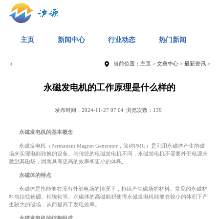
主页
新闻中心
行业动态
热门新闻
最
当前位置：
主页
>
文章中心
>
最新资讯
>
永磁发电机的工作原理是什么样的
发布时间：2024-11-27 07:04
浏览次数：139
永磁发电机的基本概念
永磁发电机（Permanent Magnet Generator，简称PMG）是利用永磁体产生的磁
场来实现电能转换的设备。与传统的电磁发电机不同，永磁发电机不需要外部电源来
激励其磁场，因而具有更高的效率和更小的体积。
永磁体的特点
永磁体是指能够在没有外部电场的情况下，持续产生磁场的材料。常见的永磁材
料包括钕铁硼、铝镍钴等。永磁体的高磁能积使得永磁发电机能够在较小的体积下产
生较大的磁场，从而提高了发电效率。
永磁发电机的结构组成