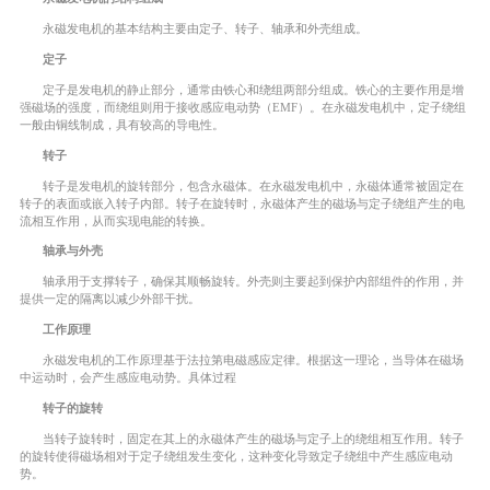
永磁发电机的基本结构主要由定子、转子、轴承和外壳组成。
定子
定子是发电机的静止部分，通常由铁心和绕组两部分组成。铁心的主要作用是增
强磁场的强度，而绕组则用于接收感应电动势（EMF）。在永磁发电机中，定子绕组
一般由铜线制成，具有较高的导电性。
转子
转子是发电机的旋转部分，包含永磁体。在永磁发电机中，永磁体通常被固定在
转子的表面或嵌入转子内部。转子在旋转时，永磁体产生的磁场与定子绕组产生的电
流相互作用，从而实现电能的转换。
轴承与外壳
轴承用于支撑转子，确保其顺畅旋转。外壳则主要起到保护内部组件的作用，并
提供一定的隔离以减少外部干扰。
工作原理
永磁发电机的工作原理基于法拉第电磁感应定律。根据这一理论，当导体在磁场
中运动时，会产生感应电动势。具体过程
转子的旋转
当转子旋转时，固定在其上的永磁体产生的磁场与定子上的绕组相互作用。转子
的旋转使得磁场相对于定子绕组发生变化，这种变化导致定子绕组中产生感应电动
势。