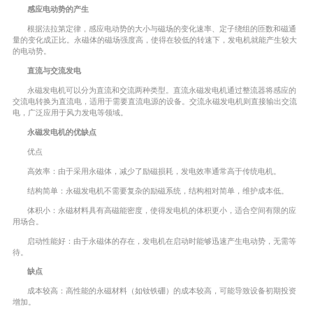
感应电动势的产生
根据法拉第定律，感应电动势的大小与磁场的变化速率、定子绕组的匝数和磁通
量的变化成正比。永磁体的磁场强度高，使得在较低的转速下，发电机就能产生较大
的电动势。
直流与交流发电
永磁发电机可以分为直流和交流两种类型。直流永磁发电机通过整流器将感应的
交流电转换为直流电，适用于需要直流电源的设备。交流永磁发电机则直接输出交流
电，广泛应用于风力发电等领域。
永磁发电机的优缺点
优点
高效率：由于采用永磁体，减少了励磁损耗，发电效率通常高于传统电机。
结构简单：永磁发电机不需要复杂的励磁系统，结构相对简单，维护成本低。
体积小：永磁材料具有高磁能密度，使得发电机的体积更小，适合空间有限的应
用场合。
启动性能好：由于永磁体的存在，发电机在启动时能够迅速产生电动势，无需等
待。
缺点
成本较高：高性能的永磁材料（如钕铁硼）的成本较高，可能导致设备初期投资
增加。